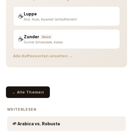
Luppe
☕
Brot, Nuss, Karamell (entkoffeiniert)
Zunder
☕
Blend
Dunkle Schokolade, Kakao
Alle Kaffeesorten ansehen →
← Alle Themen
WEITERLESEN
🌱 Arabica vs. Robusta