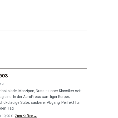
903
eru
chokolade, Marzipan, Nuss – unser Klassiker seit
ag eins. In der AeroPress samtiger Körper,
chokoladige Süße, sauberer Abgang. Perfekt für
eden Tag.
 10,90 € ·
Zum Kaffee →