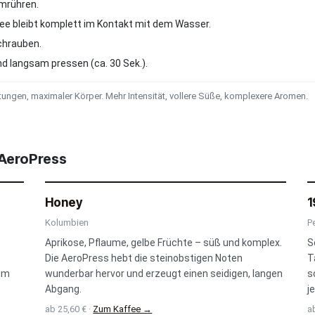
mrühren.
fee bleibt komplett im Kontakt mit dem Wasser.
chrauben.
d langsam pressen (ca. 30 Sek.).
ungen, maximaler Körper. Mehr Intensität, vollere Süße, komplexere Aromen.
 AeroPress
Honey
1
Kolumbien
P
Aprikose, Pflaume, gelbe Früchte – süß und komplex.
S
Die AeroPress hebt die steinobstigen Noten
T
 im
wunderbar hervor und erzeugt einen seidigen, langen
s
Abgang.
j
ab 25,60 € ·
Zum Kaffee →
ab