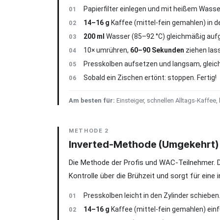
Papierfilter einlegen und mit heißem Wass
01
14–16 g
Kaffee (mittel-fein gemahlen) in d
02
200 ml
Wasser (85–92 °C) gleichmäßig auf
03
10× umrühren,
60–90 Sekunden
ziehen las
04
Presskolben aufsetzen und langsam, gleich
05
Sobald ein Zischen ertönt: stoppen. Fertig!
06
Am besten für:
Einsteiger, schnellen Alltags-Kaffee,
METHODE 2
Inverted-Methode (Umgekehrt)
Die Methode der Profis und WAC-Teilnehmer. Die
Kontrolle über die Brühzeit und sorgt für eine i
Presskolben leicht in den Zylinder schiebe
01
14–16 g
Kaffee (mittel-fein gemahlen) einf
02