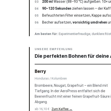
200 ml
Wasser (88–93 °C) aufgießen. 10× u
03
90–120 Sekunden
ziehen lassen – der Kaf
04
Befeuchteten Filter einsetzen, Kappe aufs
05
Becher aufsetzen,
vorsichtig umdrehen
un
06
Am besten für:
Experimentierfreudige, dunklere Röst
UNSERE EMPFEHLUNG
Die perfekten Bohnen für deine
Berry
Honduras / Kolumbien
Brombeere, Nougat, Grapefruit – ein Blend mit
Tiefgang. In der AeroPress entfaltet sich die
Beerenfrucht mit einer feinen Grapefruit-Säure
Abgang.
ab 16,10 € ·
Zum Kaffee →