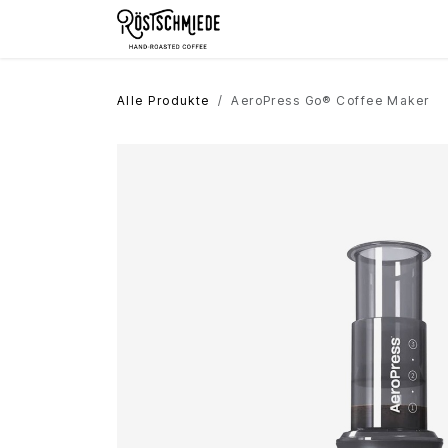
Zum Inhalt springen
Home
Shop
Schokolade
Alle Produkte
AeroPress Go® Coffee Maker