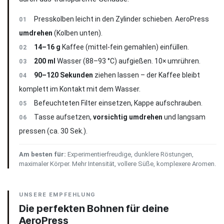
Presskolben leicht in den Zylinder schieben. AeroPress
01
umdrehen
(Kolben unten).
14–16 g
Kaffee (mittel-fein gemahlen) einfüllen.
02
200 ml
Wasser (88–93 °C) aufgießen. 10× umrühren.
03
90–120 Sekunden
ziehen lassen – der Kaffee bleibt
04
komplett im Kontakt mit dem Wasser.
Befeuchteten Filter einsetzen, Kappe aufschrauben.
05
Tasse aufsetzen,
vorsichtig umdrehen
und langsam
06
pressen (ca. 30 Sek.).
Am besten für:
Experimentierfreudige, dunklere Röstungen,
maximaler Körper. Mehr Intensität, vollere Süße, komplexere Aromen.
UNSERE EMPFEHLUNG
Die perfekten Bohnen für deine
AeroPress