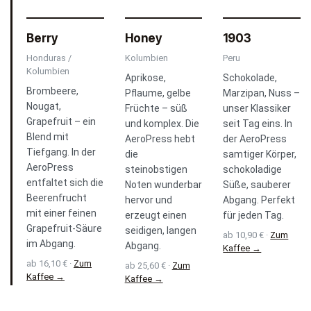
Berry
Honey
1903
Honduras /
Kolumbien
Peru
Kolumbien
Aprikose,
Schokolade,
Brombeere,
Pflaume, gelbe
Marzipan, Nuss –
Nougat,
Früchte – süß
unser Klassiker
Grapefruit – ein
und komplex. Die
seit Tag eins. In
Blend mit
AeroPress hebt
der AeroPress
Tiefgang. In der
die
samtiger Körper,
AeroPress
steinobstigen
schokoladige
entfaltet sich die
Noten wunderbar
Süße, sauberer
Beerenfrucht
hervor und
Abgang. Perfekt
mit einer feinen
erzeugt einen
für jeden Tag.
Grapefruit-Säure
seidigen, langen
ab 10,90 € ·
Zum
im Abgang.
Abgang.
Kaffee →
ab 16,10 € ·
Zum
ab 25,60 € ·
Zum
Kaffee →
Kaffee →