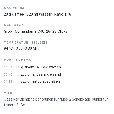
verleihen. Zusammen ergibt das einen Kaffee, der seinen
Namen verdient – kraftvoll, direkt, ohne Schnörkel.
DOSIERUNG
20 g Kaffee · 320 ml Wasser · Ratio 1:16
MAHLGRAD
Grob · Comandante C40: 26–28 Clicks
TEMPERATUR · ZIELZEIT
94 °C · 3:00–3:30 Min.
POUR-SCHEMA
60 g Bloom · 40 Sek. warten
00:00
→ 200 g · langsam kreisend
00:40
→ 320 g · mittig ausgießen
01:15
TIPP
Klassiker-Blend: heißer brühen für Nuss & Schokolade, kühler für
feinere Süße.