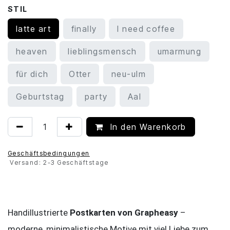
STIL
latte art
finally
I need coffee
heaven
lieblingsmensch
umarmung
für dich
Otter
neu-ulm
Geburtstag
party
Aal
In den Warenkorb
Geschäftsbedingungen
Versand: 2-3 Geschäftstage
Handillustrierte
Postkarten von Grapheasy
–
moderne, minimalistische Motive mit viel Liebe zum