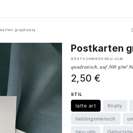
Kurse
Über Uns
Abo
tkarten grapheasy
Postkarten 
RÖSTSCHMIEDE NEU-ULM
quadratisch, auf 300 g/m² 
2,50
€
STIL
latte art
finally
lieblingsmensch
u
neu-ulm
Geburtsta