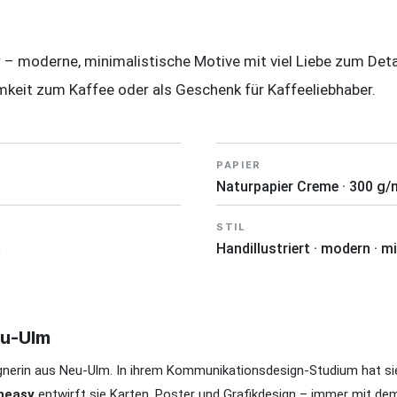
y
– moderne, minimalistische Motive mit viel Liebe zum Det
mkeit zum Kaffee oder als Geschenk für Kaffeeliebhaber.
PAPIER
Naturpapier Creme · 300 g/
STIL
Handillustriert · modern · m
eu-Ulm
signerin aus Neu-Ulm. In ihrem Kommunikationsdesign-Studium hat si
heasy
entwirft sie Karten, Poster und Grafikdesign – immer mit de