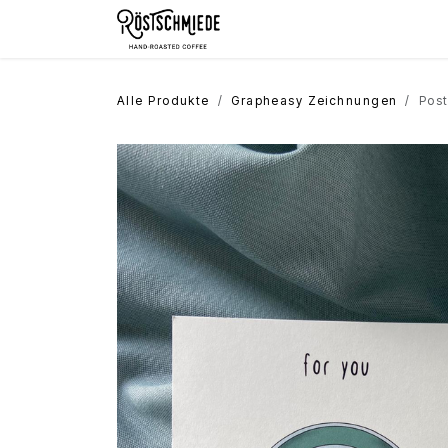
Zum Inhalt springen
Home
Shop
Schokolade
Alle Produkte
Grapheasy Zeichnungen
Pos