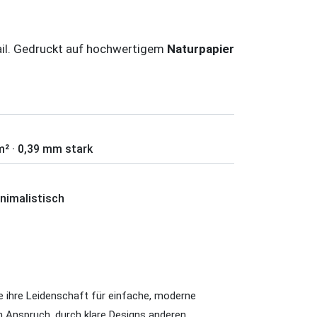
ail. Gedruckt auf hochwertigem
Naturpapier
m² · 0,39 mm stark
inimalistisch
e ihre Leidenschaft für einfache, moderne
m Anspruch, durch klare Designs anderen