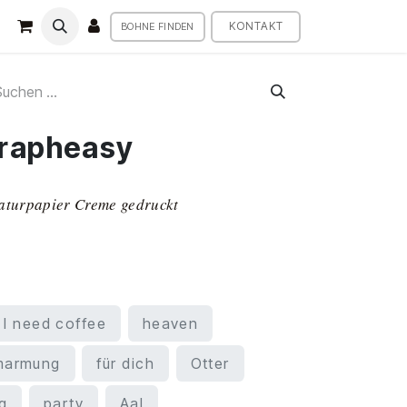
KONTAKT
BOHNE FINDEN
grapheasy
Naturpapier Creme gedruckt
I need coffee
heaven
marmung
für dich
Otter
g
party
Aal