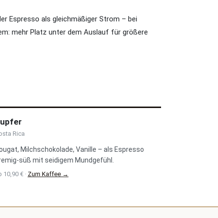
t der Espresso als gleichmäßiger Strom – bei
dem: mehr Platz unter dem Auslauf für größere
upfer
osta Rica
ougat, Milchschokolade, Vanille – als Espresso
remig-süß mit seidigem Mundgefühl.
 10,90 € ·
Zum Kaffee →