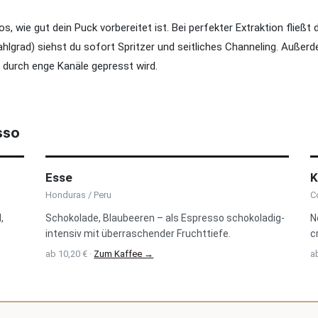
s, wie gut dein Puck vorbereitet ist. Bei perfekter Extraktion fließ
lgrad) siehst du sofort Spritzer und seitliches Channeling. Außer
 durch enge Kanäle gepresst wird.
sso
Esse
K
Honduras / Peru
C
,
Schokolade, Blaubeeren – als Espresso schokoladig-
N
intensiv mit überraschender Fruchttiefe.
c
ab 10,20 € ·
Zum Kaffee →
ab