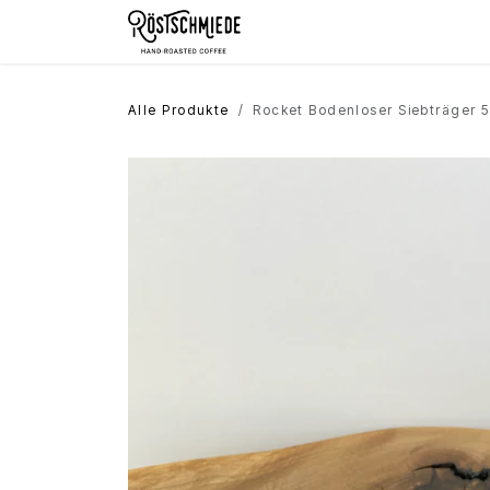
Zum Inhalt springen
Home
Shop
Schokolade
Alle Produkte
Rocket Bodenloser Siebträger