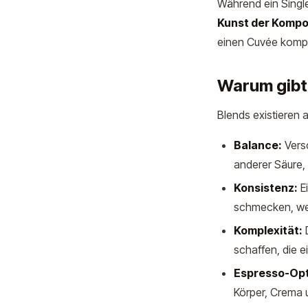
Während ein Single
Kunst der Kompo
einen Cuvée kompo
Warum gibt
Blends existieren 
Balance:
Versc
anderer Säure, 
Konsistenz:
Ei
schmecken, we
Komplexität:
D
schaffen, die ei
Espresso-Opt
Körper, Crema 