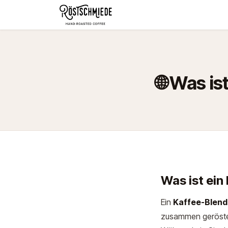
Zum Inhalt springen
Home
Shop
Schokolade
🌐 Was i
Was ist ein
Ein
Kaffee-Blend
zusammen geröste