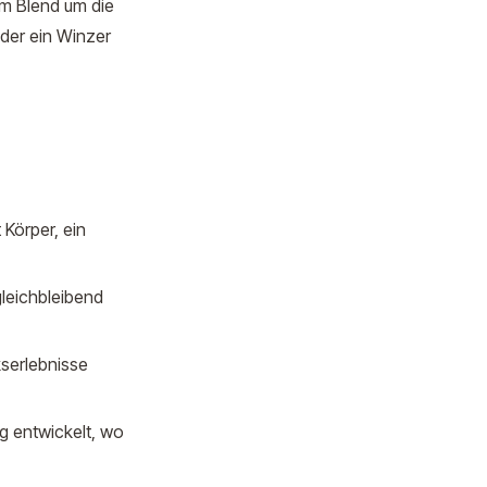
im Blend um die
der ein Winzer
 Körper, ein
gleichbleibend
serlebnisse
ng entwickelt, wo