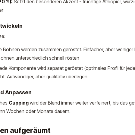
20 %):
Setzt den besonderen Akzent - fruchtige Äthiopier, würz
er
ntwickeln
ze:
e Bohnen werden zusammen geröstet. Einfacher, aber weniger K
ohnen unterschiedlich schnell rösten
ede Komponente wird separat geröstet (optimales Profil für jed
t. Aufwändiger, aber qualitativ überlegen
und Anpassen
ches
Cupping
wird der Blend immer weiter verfeinert, bis das g
 kann Wochen oder Monate dauern.
en aufgeräumt