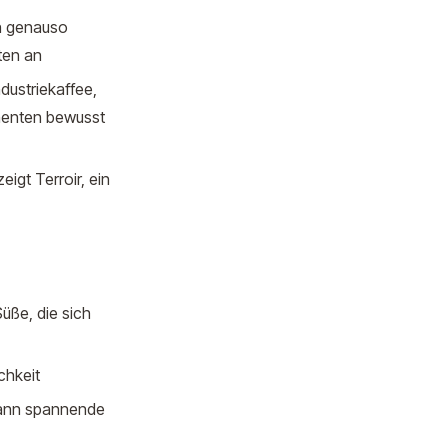
nn genauso
ten an
ndustriekaffee,
nenten bewusst
eigt Terroir, ein
Süße, die sich
chkeit
 kann spannende