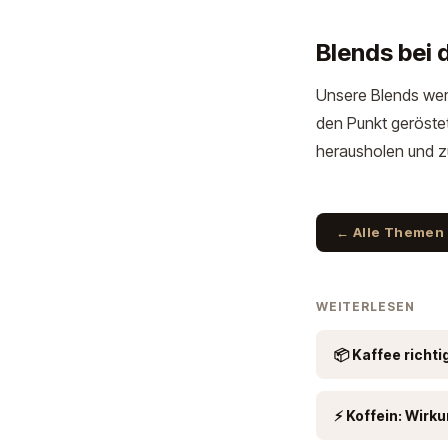
Blends bei
Unsere Blends we
den Punkt geröste
herausholen und 
← Alle Themen
WEITERLESEN
📦 Kaffee richti
⚡ Koffein: Wirk