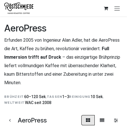
Zum Inhalt springen
AeroPress
Erfunden 2005 von Ingenieur Alan Adler, hat die AeroPress
die Art, Kaffee zu brühen, revolutionär verändert.
Full
Immersion trifft auf Druck
– das einzigartige Brühprinzip
liefert vollmundigen Kaffee mit überraschender Klarheit,
kaum Bitterstoffen und einer Zubereitung in unter zwei
Minuten.
60–120 Sek.
1–3
10 Sek.
BRÜHZEIT
TASSEN
REINIGUNG
WAC seit 2008
WELTWEIT
AeroPress