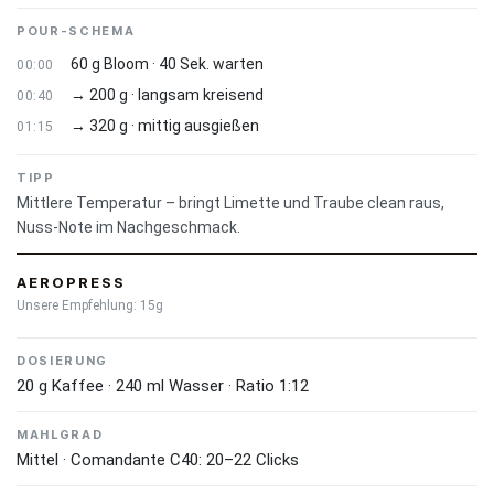
biologischen Anbau und direkte Handelsbeziehungen – jeder
POUR-SCHEMA
Sack Rohkaffee lässt sich bis zum einzelnen Farmer
60 g Bloom · 40 Sek. warten
00:00
zurückverfolgen.
→ 200 g · langsam kreisend
00:40
→ 320 g · mittig ausgießen
01:15
Villa Rica ist bekannt für seine klaren, sauberen Tassen mit
feiner Süße und dezenter Fruchtigkeit – ein Kaffee, der die
TIPP
Eleganz peruanischen Hochlandkaffees auf den Punkt
Mittlere Temperatur – bringt Limette und Traube clean raus,
bringt.
Nuss-Note im Nachgeschmack.
AEROPRESS
Unsere Empfehlung: 15g
DOSIERUNG
20 g Kaffee · 240 ml Wasser · Ratio 1:12
MAHLGRAD
Mittel · Comandante C40: 20–22 Clicks