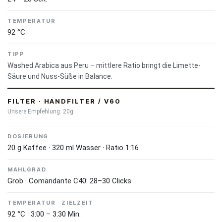
Washed (gewaschen)
: Die Kaffeefrucht wird nach der Ernte
TEMPERATUR
entpulpt und in Wassertanks fermentiert, um Fruchtfleischreste zu
92 °C
lösen. Danach werden die Bohnen gewaschen und getrocknet. Das
Ergebnis: klare, saubere Aromen, heller Körper und ausgeprägte
TIPP
Säure – der Charakter der Bohne steht im Vordergrund.
Washed Arabica aus Peru – mittlere Ratio bringt die Limette-
Säure und Nuss-Süße in Balance.
Dieser Kaffee stammt von der
Kooperative APROCAME
(Asociación de Productores Cafetaleros de Montaña y
FILTER · HANDFILTER / V60
Esperanza) in der Region Villa Rica, Peru – einem der
Unsere Empfehlung: 20g
traditionsreichsten Kaffee-Anbaugebiete des Landes,
eingebettet zwischen Andenhochland und Amazonas-
DOSIERUNG
Regenwald.
20 g Kaffee · 320 ml Wasser · Ratio 1:16
Die Kleinbauern der Kooperative bewirtschaften ihre
MAHLGRAD
Grob · Comandante C40: 28–30 Clicks
Parzellen auf vulkanischen Böden in Höhenlagen zwischen
1.400 und 1.800 Metern, wo konstanter Nebel und tropische
TEMPERATUR · ZIELZEIT
Regenfälle ideale Bedingungen für langsam reifende
92 °C · 3:00 – 3:30 Min.
Kaffeekirschen schaffen. APROCAME setzt auf