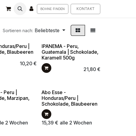
KONTAKT
BOHNE FINDEN
Beliebteste
Sortieren nach:
nduras/Peru |
IPANEMA - Peru,
de, Blaubeeren
Guatemala | Schokolade,
Karamell 500g
10,20
€
21,80
€
- Peru |
Abo Esse -
e, Marzipan,
Honduras/Peru |
Schokolade, Blaubeeren
lle 2 Wochen
15,39
€
alle 2 Wochen