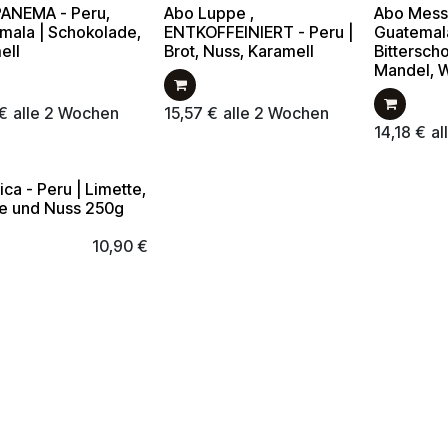
PANEMA - Peru,
Abo Luppe ,
Abo Messi
mala | Schokolade,
ENTKOFFEINIERT - Peru |
Guatemal
ell
Brot, Nuss, Karamell
Bittersch
Mandel, 
€
alle 2 Wochen
15,57
€
alle 2 Wochen
14,18
€
al
Rica - Peru | Limette,
e und Nuss 250g
10,90
€